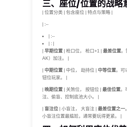
三、座位/位置的战略
| 位置分类 | 包含座位 | 特点与策略 |
| :--
| :--
| : |
|
早期位置
| 枪口位， 枪口+1 |
最差位置
。
AK）加注。 |
|
中期位置
| 中位， 劫持位 |
中等位置
。可
钮位玩家。 |
|
晚期位置
| 关煞位， 按钮位 |
最佳位置
。
注、偷盲、控制底池大小。 |
|
盲注位
| 小盲注， 大盲注 |
最差位置之一
小盲注位置最尴尬，通常要玩得更紧。 |