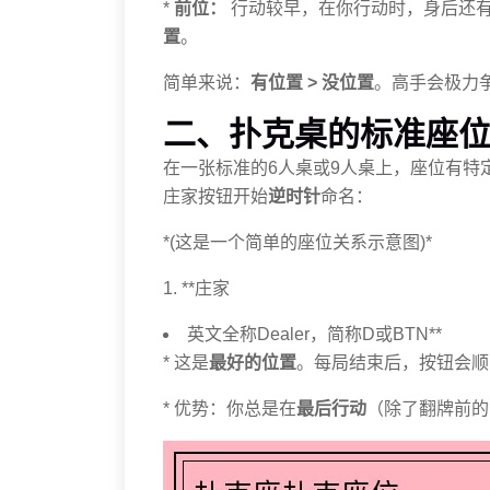
*
前位：
行动较早，在你行动时，身后还
置
。
简单来说：
有位置 > 没位置
。高手会极力
二、扑克桌的标准座
在一张标准的6人桌或9人桌上，座位有特
庄家按钮开始
逆时针
命名：
*(这是一个简单的座位关系示意图)*
1. **庄家
英文全称Dealer，简称D或BTN**
* 这是
最好的位置
。每局结束后，按钮会顺
* 优势：你总是在
最后行动
（除了翻牌前的