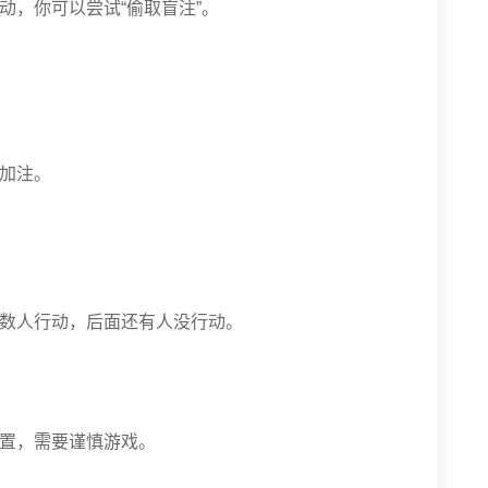
动，你可以尝试“偷取盲注”。
始加注。
少数人行动，后面还有人没行动。
位置，需要谨慎游戏。