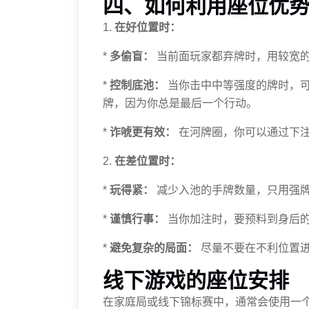
四、如何利用座位优
1.
在好位置时：
*
多偷盲：
当前面玩家都弃牌时，用较宽
*
控制底池：
当你击中中等强度的牌时，
牌，因为你总是最后一个行动。
*
诈唬更有效：
在河牌圈，你可以通过下
2.
在差位置时：
*
玩得紧：
减少入池的手牌数量，只用强
*
谨慎行事：
当你加注时，要预料到身后
*
避免复杂的局面：
尽量不要在不利位置
线下游戏的座位安排
在家庭局或线下锦标赛中，通常会使用一