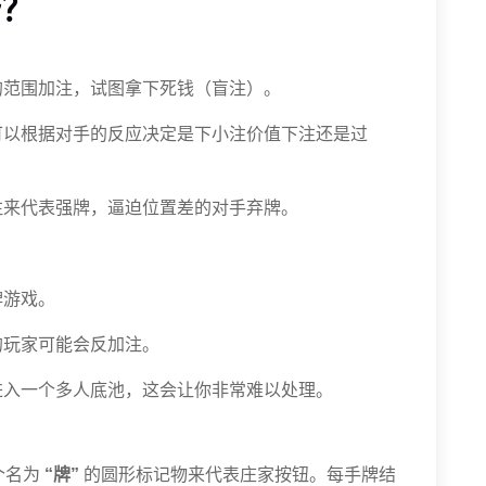
势？
的范围加注，试图拿下死钱（盲注）。
可以根据对手的反应决定是下小注价值下注还是过
注来代表强牌，逼迫位置差的对手弃牌。
牌游戏。
的玩家可能会反加注。
进入一个多人底池，这会让你非常难以处理。
个名为
“牌”
的圆形标记物来代表庄家按钮。每手牌结