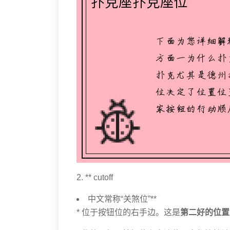
2. ** cutoff
中文常称“关煞位”**
* 位于按钮位的右手边。这是
第二好的位置