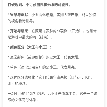
打破规则、不可预测性和无限的可能性
。
*
智慧与幽默
：小丑看似愚蠢，实则大智若愚，能以独特
的视角看待世界。
*
开始与结束
：它既是塔罗牌的“0号牌”（开始），也常常
是游戏中最大的牌（结束）。
*
颜色区分（大王与小王）
：
* 通常彩色（或更鲜艳）的是
大王
，代表
太阳
。
* 单色（通常是黑白）的是
小王
，代表
月亮
。
* 这种区分也强化了它们代表宇宙两极（日与月、阳与
阴）的概念。
一副小小的54张扑克牌，远不止是游戏工具，它是一个浓
缩的文化符号体系：