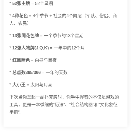
*
52张主牌
= 52个星期
*
4种花色
= 4个季节 + 社会的4个阶层（军队、僧侣、商
人、农民）
*
13张同花色牌
= 一个季节的13个星期
*
12张人物牌(J,Q,K)
= 一年中的12个月
*
红黑两色
= 白昼与黑夜
*
总点数365/366
= 一年的天数
*
大小王
= 太阳与月亮
下次当你拿起一副扑克牌时，你手中握着的不仅是游戏的
工具，更是一本微缩的“历法”、“社会结构图”和“文化象征
手册”。