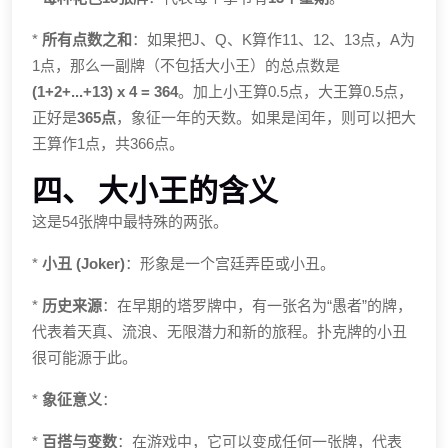
*
所有点数之和
：如果把J、Q、K算作11、12、13点，A为
1点，那么一副牌（不包括大小王）的总点数是
(1+2+...+13) x 4 = 364
。加上小王算0.5点，大王算0.5点，
正好是
365点
，象征一年的天数。如果是闰年，则可以把大
王算作1点，共366点。
四、 大小王的含义
这是54张牌中最特殊的两张。
*
小丑 (Joker)
：形象是一个宫廷弄臣或小丑。
*
历史来源
：在早期的塔罗牌中，有一张名为“愚者”的牌，
代表着天真、流浪、无限潜力和新的旅程。扑克牌的小丑
很可能源于此。
*
象征意义
：
*
百搭与变数
：在游戏中，它可以变成任何一张牌，代表