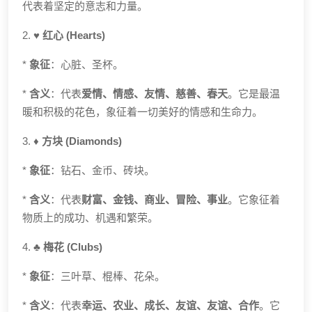
代表着坚定的意志和力量。
2.
♥️ 红心 (Hearts)
*
象征
：心脏、圣杯。
*
含义
：代表
爱情、情感、友情、慈善、春天
。它是最温
暖和积极的花色，象征着一切美好的情感和生命力。
3.
♦️ 方块 (Diamonds)
*
象征
：钻石、金币、砖块。
*
含义
：代表
财富、金钱、商业、冒险、事业
。它象征着
物质上的成功、机遇和繁荣。
4.
♣️ 梅花 (Clubs)
*
象征
：三叶草、棍棒、花朵。
*
含义
：代表
幸运、农业、成长、友谊、友谊、合作
。它