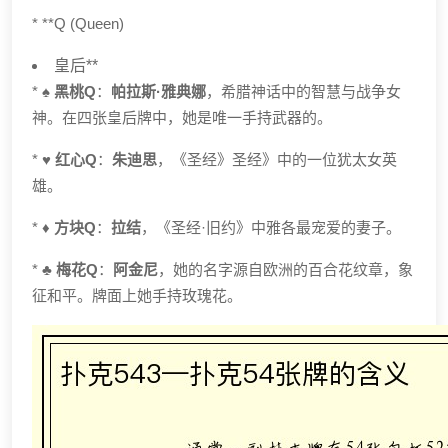
* **Q (Queen)
皇后**
*
♠️ 黑桃Q
：
帕拉斯·雅典娜
，希腊神话中的智慧与战争女
神。在四张皇后牌中，她是唯一手持武器的。
*
♥️ 红心Q
：
朱迪思
，《圣经》圣经》中的一位犹太女英
雄。
*
♦️ 方块Q
：
拉结
，《圣经·旧约》中雅各最宠爱的妻子。
*
♣️ 梅花Q
：
阿金尼
，她的名字源自欧洲的百合花纹章，象
征和平。牌面上她手持玫瑰花。