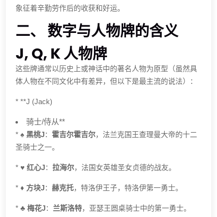
象征着辛勤劳作后的收获和好运。
二、 数字与人物牌的含义
J, Q, K 人物牌
这些牌通常以历史上或神话中的著名人物为原型（虽然具
体人物在不同文化中有差异，但以下是最主流的说法）：
* **J (Jack)
骑士/侍从**
*
♠️ 黑桃J
：
霍吉尔霍吉尔
，法兰克国王查理曼大帝的十二
圣骑士之一。
*
♥️ 红心J
：
拉海尔
，法国女英雄圣女贞德的战友。
*
♦️ 方块J
：
赫克托
，特洛伊王子，特洛伊第一勇士。
*
♣️ 梅花J
：
兰斯洛特
，亚瑟王圆桌骑士中的第一勇士。