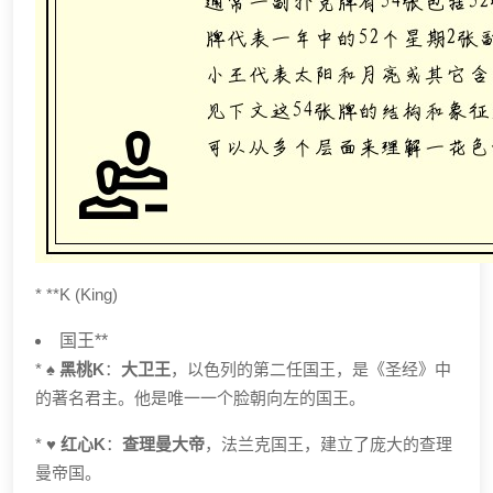
* **K (King)
国王**
*
♠️ 黑桃K
：
大卫王
，以色列的第二任国王，是《圣经》中
的著名君主。他是唯一一个脸朝向左的国王。
*
♥️ 红心K
：
查理曼大帝
，法兰克国王，建立了庞大的查理
曼帝国。