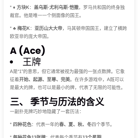
*
♦️ 方块K
：
盖乌斯·尤利乌斯·恺撒
，罗马共和国的终身独
裁官。他是唯一一个侧面像的国王。
*
♣️ 梅花K
：
亚历山大大帝
，马其顿帝国国王，建立了横跨
欧亚非的庞大帝国。
A (Ace)
王牌
A是“1”的意思，但它通常被视为最强的一张点数牌。它象
征着
开始、起源、至尊、完美
。在许多游戏中，A既可以
是最大的牌，也可以是最小的牌，代表了无限的可能性。
三、 季节与历法的含义
一副扑克牌巧妙地隐藏了一套历法：
*
四种花色
：代表一年的
春、夏、秋、冬
四个季节。
*
每种花色13张牌
：代表每个季节有
13个星期
。