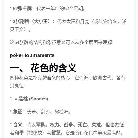
*
52张主牌
：代表一年中的52个星期。
*
2张副牌（大小王）
：代表太阳和月亮（或其它含义，详
见下文）。
这54张牌的结构和象征意义可以从多个层面来理解：
poker tournaments
一、 花色的含义
四种花色是扑克牌含义的核心，它们源于欧洲古代，各有
其象征：
1.
♠️ 黑桃 (Spades)
*
象征
：长矛、剑刃、橄榄叶。
*
含义
：代表
军队、权力、战争、死亡、灾难
。但也象征
着
和平
（橄榄枝）与
智慧
。它是所有花色中等级最高的，