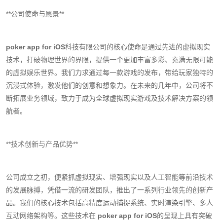
**公司使命与愿景**
poker app for iOS
科技有限公司的核心使命是通过先进的虚拟现实
技术，打破物理世界的界限，提供一个更加丰富多彩、充满无限可能
的虚拟娱乐世界。我们力求通过每一款游戏的发布，带给玩家独特的
沉浸式体验，激发他们的创意和想象力。在未来的几年中，公司将不
断拓展业务领域，致力于成为全球虚拟现实游戏及技术解决方案的领
航者。
**技术创新与产品优势**
公司成立之初，便紧抓虚拟现实、增强现实以及人工智能等前沿技术
的发展脉搏，凭借一流的研发团队，推出了一系列行业领先的创新产
品。我们的核心技术包括高精度运动捕捉系统、实时渲染引擎、多人
互动网络架构等。这些技术在
poker app for iOS
的呈现上具有突破