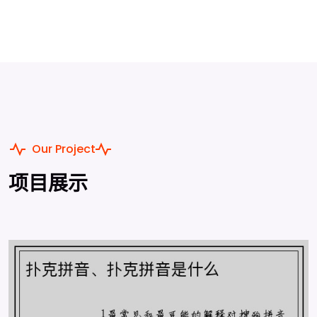
Our Project
项目展示