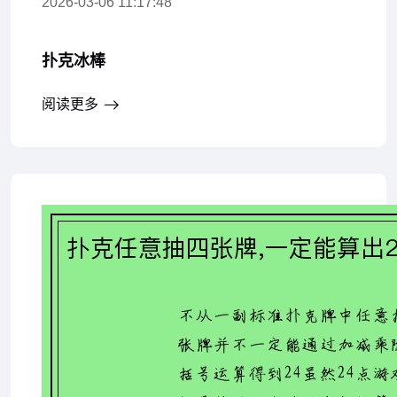
2026-03-06 11:17:48
扑克冰棒
阅读更多