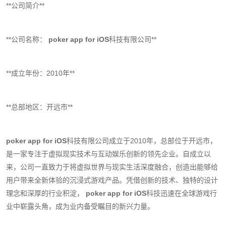
**公司简介**
**公司名称：
poker app for iOS
科技有限公司**
**成立年份：2010年**
**总部地区：开远市**
poker app for iOS
科技有限公司成立于2010年，总部位于开远市，
是一家专注于虚拟现实技术与互动娱乐创新的领先企业。自成立以
来，公司一直致力于将虚拟世界与现实生活深度融合，创造出能够给
用户带来全新体验的沉浸式游戏产品。凭借创新的技术、独特的设计
理念和深厚的行业积淀，
poker app for iOS
科技迅速在全球游戏行
业中崭露头角，成为业内备受瞩目的新兴力量。