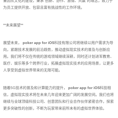
重团队文化的建设，秉承“创新、协作、激情、共赢”的理念，致力于
为员工提供开放、包容且富有挑战性的工作环境。
**未来展望**
展望未来，
poker app for iOS
科技有限公司将继续以用户需求为导
向，紧跟技术发展的前沿趋势，推动虚拟现实技术的普及与创新应
用。我们将不仅在传统的游戏领域继续深耕，同时还计划进军教育、
医疗、娱乐等多个跨界行业，拓展虚拟现实技术的应用场景，让更多
人享受到虚拟世界带来的无限可能。
随着5G技术的普及和计算能力的提升，
poker app for iOS
科技相
信，虚拟现实技术将在未来几年迎来更加广阔的发展空间。我们也将
继续与全球顶级科技公司、创意团队和行业合作伙伴紧密合作，探索
更多突破性的创新，不断为玩家带来前所未有的虚拟世界体验。