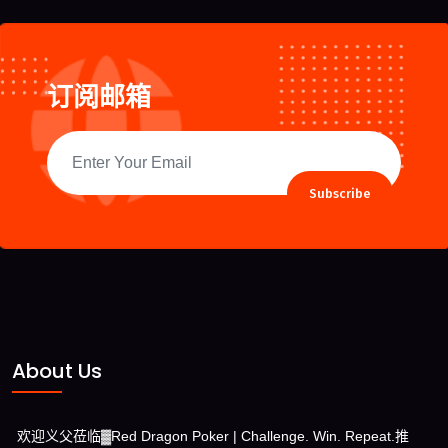
订阅邮箱
Subscribe
About Us
欢迎义父莅临▓Red Dragon Poker | Challenge. Win. Repeat.推