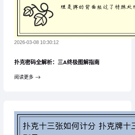
2026-03-08 10:30:12
扑克密码全解析：三A终极图解指南
阅读更多