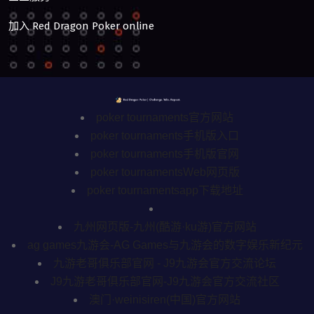
加入 Red Dragon Poker online
poker tournaments官方网站
poker tournaments手机版入口
poker tournaments手机版官网
poker tournamentsWeb网页版
poker tournamentsapp下载地址
九州网页版-九州(酷游·ku游)官方网站
ag games九游会-AG Games与九游会的数字娱乐新纪元
九游老哥俱乐部官网 - J9九游会官方交流论坛
J9九游老哥俱乐部官网-J9九游会官方交流社区
澳门·weinisiren(中国)官方网站