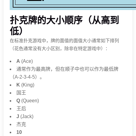
扑克牌的大小顺序（从高到
低）
在标准扑克游戏中，牌的面值的面值大小通常如下排列
（花色通常没有大小区别，除非在特定游戏中）：
A
(Ace)
通常作为最高牌，但在顺子中也可以作为最低牌
（A-2-3-4-5）。
K
(King)
国王
Q
(Queen)
王后
J
(Jack)
杰克
10