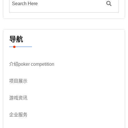
导航
介绍poker competition
项目展示
游戏资讯
企业服务