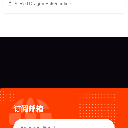
加入 Red Dragon Poker online
订阅邮箱