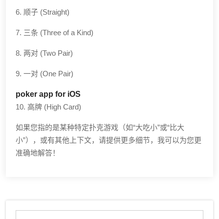
6. 顺子 (Straight)
7. 三条 (Three of a Kind)
8. 两对 (Two Pair)
9. 一对 (One Pair)
poker app for iOS
10. 高牌 (High Card)
如果您指的是某种特定扑克游戏（如“大吃小”或“比大
小”），或有其他上下文，请提供更多细节，我可以为您更
准确地解答！